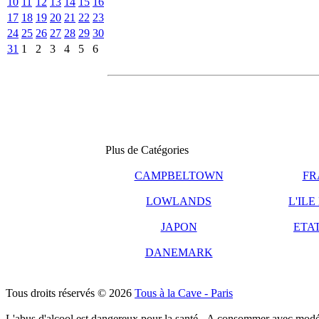
10
11
12
13
14
15
16
17
18
19
20
21
22
23
24
25
26
27
28
29
30
31
1
2
3
4
5
6
Plus de Catégories
CAMPBELTOWN
FR
LOWLANDS
L'ILE
JAPON
ETAT
DANEMARK
Tous droits réservés © 2026
Tous à la Cave - Paris
L'abus d'alcool est dangereux pour la santé - A consommer avec modé