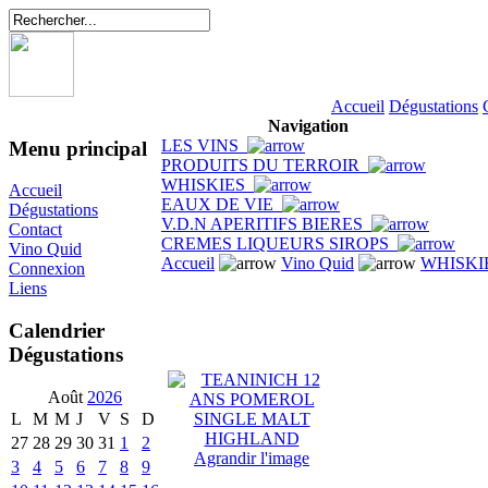
Accueil
Dégustations
Navigation
LES VINS
Menu principal
PRODUITS DU TERROIR
WHISKIES
Accueil
EAUX DE VIE
Dégustations
V.D.N APERITIFS BIERES
Contact
CREMES LIQUEURS SIROPS
Vino Quid
Accueil
Vino Quid
WHISKI
Connexion
Liens
Calendrier
Dégustations
Août
2026
L
M
M
J
V
S
D
27
28
29
30
31
1
2
Agrandir l'image
3
4
5
6
7
8
9