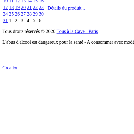
10
11
12
13
14
15
16
17
18
19
20
21
22
23
Détails du produit...
24
25
26
27
28
29
30
31
1
2
3
4
5
6
Tous droits réservés © 2026
Tous à la Cave - Paris
L'abus d'alcool est dangereux pour la santé - A consommer avec modé
Creation