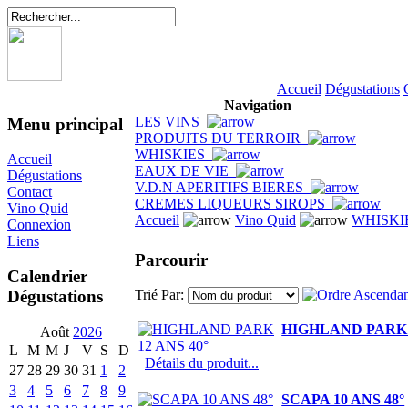
Accueil
Dégustations
Navigation
LES VINS
Menu principal
PRODUITS DU TERROIR
WHISKIES
Accueil
EAUX DE VIE
Dégustations
V.D.N APERITIFS BIERES
Contact
CREMES LIQUEURS SIROPS
Vino Quid
Accueil
Vino Quid
WHISKI
Connexion
Liens
Parcourir
Calendrier
Dégustations
Trié Par:
HIGHLAND PARK 1
Août
2026
L
M
M
J
V
S
D
Détails du produit...
27
28
29
30
31
1
2
3
4
5
6
7
8
9
SCAPA 10 ANS 48°