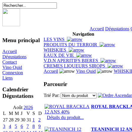
Accueil
Dégustations
Navigation
LES VINS
Menu principal
PRODUITS DU TERROIR
WHISKIES
Accueil
EAUX DE VIE
Dégustations
V.D.N APERITIFS BIERES
Contact
CREMES LIQUEURS SIROPS
Vino Quid
Accueil
Vino Quid
WHISKI
Connexion
Liens
Parcourir
Calendrier
Dégustations
Trié Par:
ROYAL BRACKLA 
Août
2026
L
M
M
J
V
S
D
Détails du produit...
27
28
29
30
31
1
2
3
4
5
6
7
8
9
TEANINICH 12 A