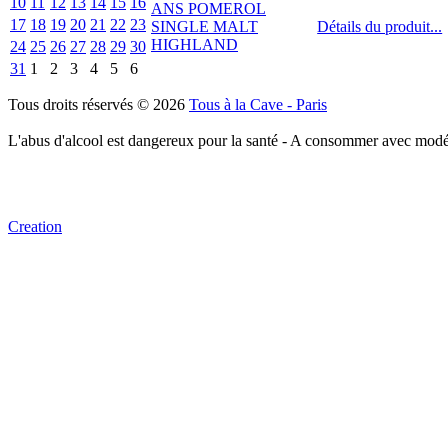
10
11
12
13
14
15
16
17
18
19
20
21
22
23
Détails du produit...
24
25
26
27
28
29
30
31
1
2
3
4
5
6
Tous droits réservés © 2026
Tous à la Cave - Paris
L'abus d'alcool est dangereux pour la santé - A consommer avec modé
Creation