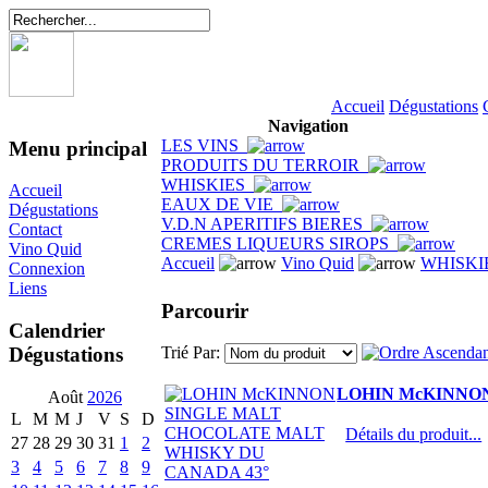
Accueil
Dégustations
Navigation
LES VINS
Menu principal
PRODUITS DU TERROIR
WHISKIES
Accueil
EAUX DE VIE
Dégustations
V.D.N APERITIFS BIERES
Contact
CREMES LIQUEURS SIROPS
Vino Quid
Accueil
Vino Quid
WHISKI
Connexion
Liens
Parcourir
Calendrier
Dégustations
Trié Par:
LOHIN McKINNO
Août
2026
L
M
M
J
V
S
D
Détails du produit...
27
28
29
30
31
1
2
3
4
5
6
7
8
9