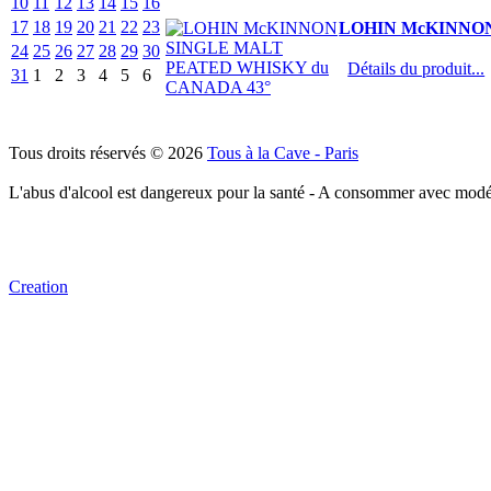
10
11
12
13
14
15
16
17
18
19
20
21
22
23
LOHIN McKINNON
24
25
26
27
28
29
30
Détails du produit...
31
1
2
3
4
5
6
Tous droits réservés © 2026
Tous à la Cave - Paris
L'abus d'alcool est dangereux pour la santé - A consommer avec modé
Creation