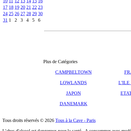
10
11
12
13
14
15
16
17
18
19
20
21
22
23
24
25
26
27
28
29
30
31
1
2
3
4
5
6
Plus de Catégories
CAMPBELTOWN
FR
LOWLANDS
L'ILE
JAPON
ETAT
DANEMARK
Tous droits réservés © 2026
Tous à la Cave - Paris
L'abus d'alcool est dangereux pour la santé - A consommer avec modé