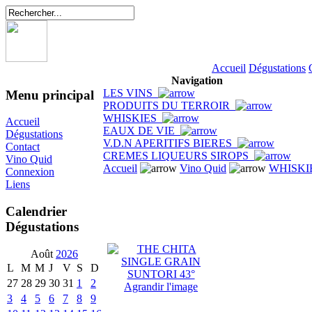
Accueil
Dégustations
Navigation
LES VINS
Menu principal
PRODUITS DU TERROIR
WHISKIES
Accueil
EAUX DE VIE
Dégustations
V.D.N APERITIFS BIERES
Contact
CREMES LIQUEURS SIROPS
Vino Quid
Accueil
Vino Quid
WHISKI
Connexion
Liens
Calendrier
Dégustations
Août
2026
L
M
M
J
V
S
D
27
28
29
30
31
1
2
Agrandir l'image
3
4
5
6
7
8
9