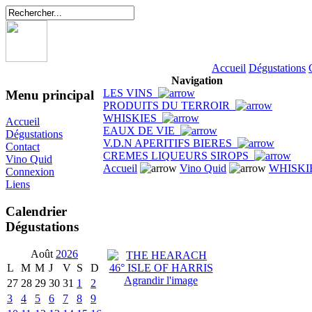
Accueil
Dégustations
Navigation
LES VINS
Menu principal
PRODUITS DU TERROIR
WHISKIES
Accueil
EAUX DE VIE
Dégustations
V.D.N APERITIFS BIERES
Contact
CREMES LIQUEURS SIROPS
Vino Quid
Accueil
Vino Quid
WHISKI
Connexion
Liens
Calendrier
Dégustations
Août
2026
L
M
M
J
V
S
D
Agrandir l'image
27
28
29
30
31
1
2
3
4
5
6
7
8
9