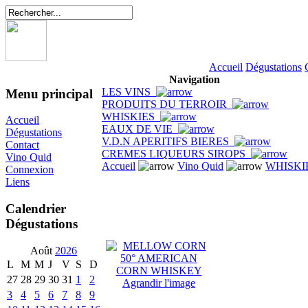
Accueil
Dégustations
Navigation
LES VINS
Menu principal
PRODUITS DU TERROIR
WHISKIES
Accueil
EAUX DE VIE
Dégustations
V.D.N APERITIFS BIERES
Contact
CREMES LIQUEURS SIROPS
Vino Quid
Accueil
Vino Quid
WHISKI
Connexion
Liens
Calendrier
Dégustations
Août
2026
L
M
M
J
V
S
D
27
28
29
30
31
1
2
Agrandir l'image
3
4
5
6
7
8
9