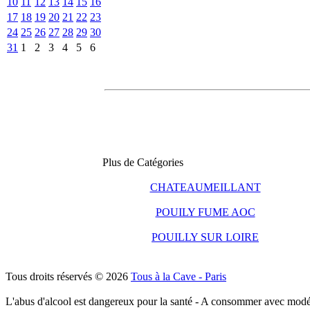
10
11
12
13
14
15
16
17
18
19
20
21
22
23
24
25
26
27
28
29
30
31
1
2
3
4
5
6
Plus de Catégories
CHATEAUMEILLANT
POUILY FUME AOC
POUILLY SUR LOIRE
Tous droits réservés © 2026
Tous à la Cave - Paris
L'abus d'alcool est dangereux pour la santé - A consommer avec modé