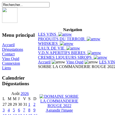
Navigation
LES VINS
Menu principal
PRODUITS DU TERROIR
WHISKIES
Accueil
EAUX DE VIE
Dégustations
V.D.N APERITIFS BIERES
Contact
CREMES LIQUEURS SIROPS
Vino Quid
Accueil
Vino Quid
LES VI
Connexion
SORBE LA COMMANDERIE ROUGE 202
Liens
Calendrier
Dégustations
Août
2026
L
M
M
J
V
S
D
27
28
29
30
31
1
2
3
4
5
6
7
8
9
Agrandir l'image