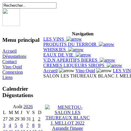
Navigation
LES VINS
Menu principal
PRODUITS DU TERROIR
WHISKIES
Accueil
EAUX DE VIE
Dégustations
V.D.N APERITIFS BIERES
Contact
CREMES LIQUEURS SIROPS
Vino Quid
Accueil
Vino Quid
LES VI
Connexion
SALON LES THUREAUX BLANC J. MELL
Liens
Calendrier
Dégustations
Août
2026
L
M
M
J
V
S
D
27
28
29
30
31
1
2
3
4
5
6
7
8
9
Agrandir l'image