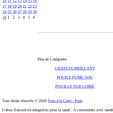
10
11
12
13
14
15
16
17
18
19
20
21
22
23
24
25
26
27
28
29
30
31
1
2
3
4
5
6
Plus de Catégories
CHATEAUMEILLANT
POUILY FUME AOC
POUILLY SUR LOIRE
Tous droits réservés © 2026
Tous à la Cave - Paris
L'abus d'alcool est dangereux pour la santé - A consommer avec modé