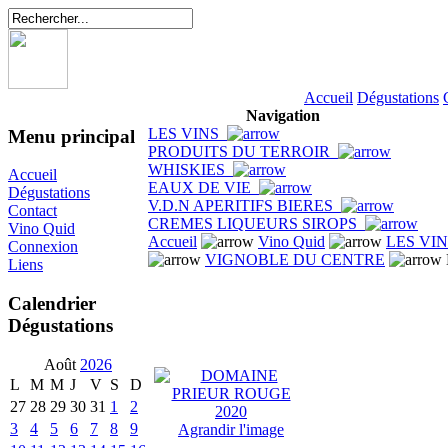
Accueil
Dégustations
Navigation
LES VINS
Menu principal
PRODUITS DU TERROIR
WHISKIES
Accueil
EAUX DE VIE
Dégustations
V.D.N APERITIFS BIERES
Contact
CREMES LIQUEURS SIROPS
Vino Quid
Accueil
Vino Quid
LES VI
Connexion
VIGNOBLE DU CENTRE
Liens
Calendrier
Dégustations
Août
2026
L
M
M
J
V
S
D
27
28
29
30
31
1
2
3
4
5
6
7
8
9
Agrandir l'image