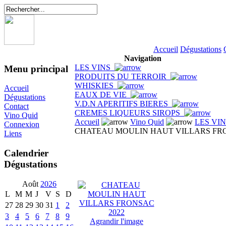
Accueil
Dégustations
Navigation
LES VINS
Menu principal
PRODUITS DU TERROIR
WHISKIES
Accueil
EAUX DE VIE
Dégustations
V.D.N APERITIFS BIERES
Contact
CREMES LIQUEURS SIROPS
Vino Quid
Accueil
Vino Quid
LES VI
Connexion
CHATEAU MOULIN HAUT VILLARS FRO
Liens
Calendrier
Dégustations
Août
2026
L
M
M
J
V
S
D
27
28
29
30
31
1
2
3
4
5
6
7
8
9
Agrandir l'image