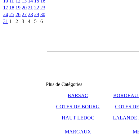
10
11
12
13
14
15
16
17
18
19
20
21
22
23
24
25
26
27
28
29
30
31
1
2
3
4
5
6
Plus de Catégories
BARSAC
BORDEAUX
COTES DE BOURG
COTES DE
HAUT LEDOC
LALANDE 
MARGAUX
M