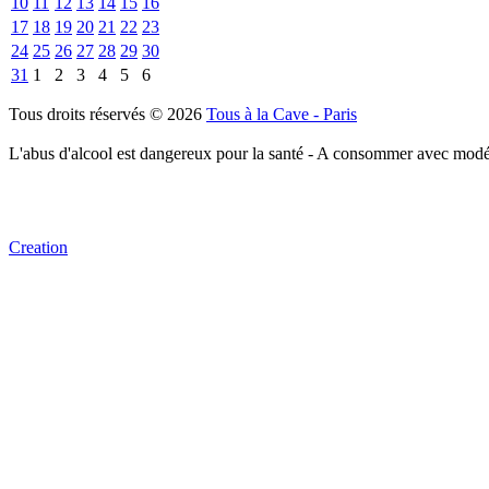
10
11
12
13
14
15
16
17
18
19
20
21
22
23
24
25
26
27
28
29
30
31
1
2
3
4
5
6
Tous droits réservés © 2026
Tous à la Cave - Paris
L'abus d'alcool est dangereux pour la santé - A consommer avec modé
Creation