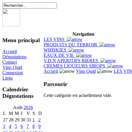
Navigation
LES VINS
Menu principal
PRODUITS DU TERROIR
WHISKIES
Accueil
EAUX DE VIE
Dégustations
V.D.N APERITIFS BIERES
Contact
CREMES LIQUEURS SIROPS
Vino Quid
Accueil
Vino Quid
LES VI
Connexion
Liens
Parcourir
Calendrier
Dégustations
Cette catégorie est actuellement vide.
Août
2026
L
M
M
J
V
S
D
27
28
29
30
31
1
2
3
4
5
6
7
8
9