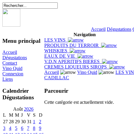
Accueil
Dégustations
Navigation
LES VINS
Menu principal
PRODUITS DU TERROIR
WHISKIES
Accueil
EAUX DE VIE
Dégustations
V.D.N APERITIFS BIERES
Contact
CREMES LIQUEURS SIROPS
Vino Quid
Accueil
Vino Quid
LES VI
Connexion
CADILLAC
Liens
Parcourir
Calendrier
Dégustations
Cette catégorie est actuellement vide.
Août
2026
L
M
M
J
V
S
D
27
28
29
30
31
1
2
3
4
5
6
7
8
9