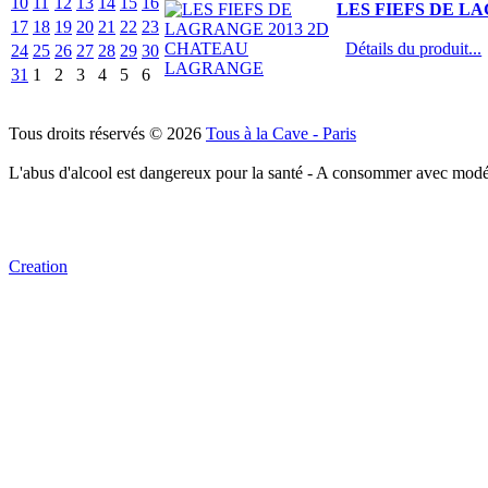
10
11
12
13
14
15
16
LES FIEFS DE L
17
18
19
20
21
22
23
Détails du produit...
24
25
26
27
28
29
30
31
1
2
3
4
5
6
Tous droits réservés © 2026
Tous à la Cave - Paris
L'abus d'alcool est dangereux pour la santé - A consommer avec modé
Creation