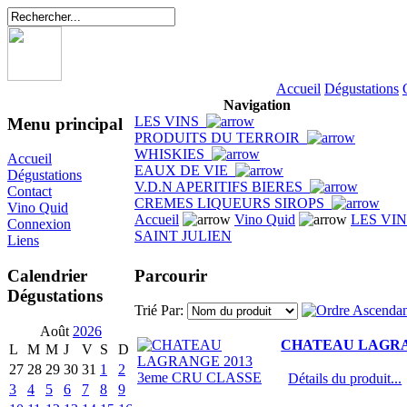
Accueil
Dégustations
Navigation
LES VINS
Menu principal
PRODUITS DU TERROIR
WHISKIES
Accueil
EAUX DE VIE
Dégustations
V.D.N APERITIFS BIERES
Contact
CREMES LIQUEURS SIROPS
Vino Quid
Accueil
Vino Quid
LES VI
Connexion
SAINT JULIEN
Liens
Parcourir
Calendrier
Dégustations
Trié Par:
Août
2026
CHATEAU LAGRAN
L
M
M
J
V
S
D
27
28
29
30
31
1
2
Détails du produit...
3
4
5
6
7
8
9