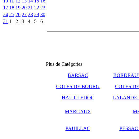
10
11
12
13
14
15
16
17
18
19
20
21
22
23
24
25
26
27
28
29
30
31
1
2
3
4
5
6
Plus de Catégories
BARSAC
BORDEAUX
COTES DE BOURG
COTES DE
HAUT LEDOC
LALANDE 
MARGAUX
M
PAUILLAC
PESSAC