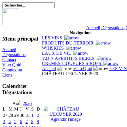
Accueil
Dégustations
Navigation
LES VINS
Menu principal
PRODUITS DU TERROIR
WHISKIES
Accueil
EAUX DE VIE
Dégustations
V.D.N APERITIFS BIERES
Contact
CREMES LIQUEURS SIROPS
Vino Quid
Accueil
Vino Quid
LES VI
Connexion
CHÂTEAU L'ECUYER 2020
Liens
Calendrier
Dégustations
Août
2026
L
M
M
J
V
S
D
27
28
29
30
31
1
2
Agrandir l'image
3
4
5
6
7
8
9