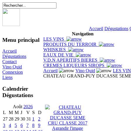
Accueil
Dégustations
Navigation
LES VINS
Menu principal
PRODUITS DU TERROIR
WHISKIES
Accueil
EAUX DE VIE
Dégustations
V.D.N APERITIFS BIERES
Contact
CREMES LIQUEURS SIROPS
Vino Quid
Accueil
Vino Quid
LES VI
Connexion
CHATEAU GRAND-PUY DUCASSE 5EME 
Liens
Calendrier
Dégustations
Août
2026
L
M
M
J
V
S
D
27
28
29
30
31
1
2
3
4
5
6
7
8
9
Agrandir l'image