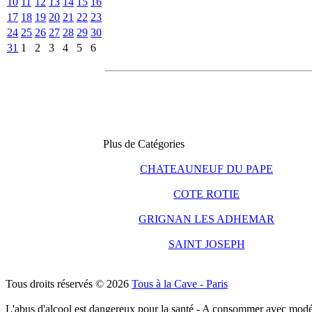
10
11
12
13
14
15
16
17
18
19
20
21
22
23
24
25
26
27
28
29
30
31
1
2
3
4
5
6
Plus de Catégories
CHATEAUNEUF DU PAPE
COTE ROTIE
GRIGNAN LES ADHEMAR
SAINT JOSEPH
Tous droits réservés © 2026
Tous à la Cave - Paris
L'abus d'alcool est dangereux pour la santé - A consommer avec modé