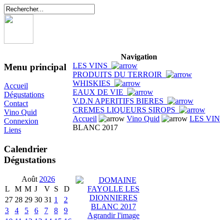
Navigation
LES VINS
Menu principal
PRODUITS DU TERROIR
WHISKIES
Accueil
EAUX DE VIE
Dégustations
V.D.N APERITIFS BIERES
Contact
CREMES LIQUEURS SIROPS
Vino Quid
Accueil
Vino Quid
LES VI
Connexion
BLANC 2017
Liens
Calendrier
Dégustations
Août
2026
L
M
M
J
V
S
D
27
28
29
30
31
1
2
3
4
5
6
7
8
9
Agrandir l'image