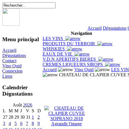
Accueil
Dégustations
Navigation
LES VINS
Menu principal
PRODUITS DU TERROIR
WHISKIES
Accueil
EAUX DE VIE
Dégustations
V.D.N APERITIFS BIERES
Contact
CREMES LIQUEURS SIROPS
Vino Quid
Accueil
Vino Quid
LES VI
Connexion
CHATEAU DE CLAPIER CUVEE 
Liens
Calendrier
Dégustations
Août
2026
L
M
M
J
V
S
D
27
28
29
30
31
1
2
3
4
5
6
7
8
9
Agrandir l'image