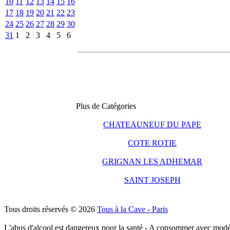
10
11
12
13
14
15
16
17
18
19
20
21
22
23
24
25
26
27
28
29
30
31
1
2
3
4
5
6
Plus de Catégories
CHATEAUNEUF DU PAPE
COTE ROTIE
GRIGNAN LES ADHEMAR
SAINT JOSEPH
Tous droits réservés © 2026
Tous à la Cave - Paris
L'abus d'alcool est dangereux pour la santé - A consommer avec modé