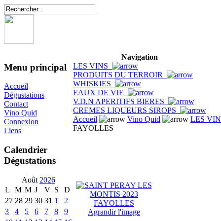
Navigation
LES VINS
Menu principal
PRODUITS DU TERROIR
WHISKIES
Accueil
EAUX DE VIE
Dégustations
V.D.N APERITIFS BIERES
Contact
CREMES LIQUEURS SIROPS
Vino Quid
Accueil
Vino Quid
LES VI
Connexion
FAYOLLES
Liens
Calendrier
Dégustations
Août
2026
L
M
M
J
V
S
D
27
28
29
30
31
1
2
3
4
5
6
7
8
9
Agrandir l'image