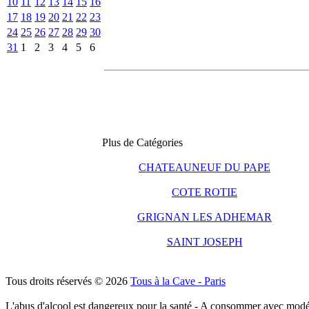
10
11
12
13
14
15
16
17
18
19
20
21
22
23
24
25
26
27
28
29
30
31
1
2
3
4
5
6
Plus de Catégories
CHATEAUNEUF DU PAPE
COTE ROTIE
GRIGNAN LES ADHEMAR
SAINT JOSEPH
Tous droits réservés © 2026
Tous à la Cave - Paris
L'abus d'alcool est dangereux pour la santé - A consommer avec modé