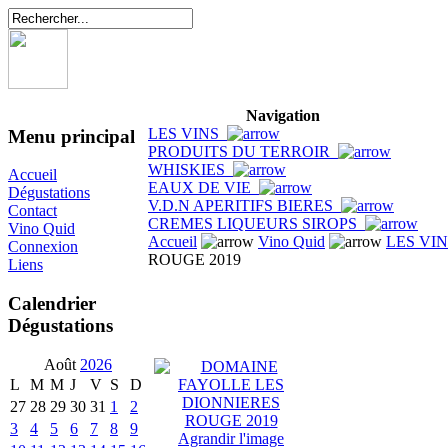
Navigation
LES VINS
Menu principal
PRODUITS DU TERROIR
WHISKIES
Accueil
EAUX DE VIE
Dégustations
V.D.N APERITIFS BIERES
Contact
CREMES LIQUEURS SIROPS
Vino Quid
Accueil
Vino Quid
LES VI
Connexion
ROUGE 2019
Liens
Calendrier
Dégustations
Août
2026
L
M
M
J
V
S
D
27
28
29
30
31
1
2
3
4
5
6
7
8
9
Agrandir l'image