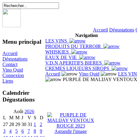
Accueil
Dégustations
Navigation
LES VINS
Menu principal
PRODUITS DU TERROIR
WHISKIES
Accueil
EAUX DE VIE
Dégustations
V.D.N APERITIFS BIERES
Contact
CREMES LIQUEURS SIROPS
Vino Quid
Accueil
Vino Quid
LES VI
Connexion
PURPLE DE MALIJAY VENTOUX
Liens
Calendrier
Dégustations
Août
2026
L
M
M
J
V
S
D
27
28
29
30
31
1
2
3
4
5
6
7
8
9
Agrandir l'image