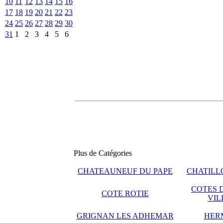
10
11
12
13
14
15
16
17
18
19
20
21
22
23
24
25
26
27
28
29
30
31
1
2
3
4
5
6
Plus de Catégories
CHATEAUNEUF DU PAPE
CHATILLO
COTES 
COTE ROTIE
VIL
GRIGNAN LES ADHEMAR
HER