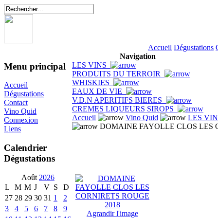
Accueil
Dégustations
Navigation
LES VINS
Menu principal
PRODUITS DU TERROIR
WHISKIES
Accueil
EAUX DE VIE
Dégustations
V.D.N APERITIFS BIERES
Contact
CREMES LIQUEURS SIROPS
Vino Quid
Accueil
Vino Quid
LES VI
Connexion
DOMAINE FAYOLLE CLOS LES 
Liens
Calendrier
Dégustations
Août
2026
L
M
M
J
V
S
D
27
28
29
30
31
1
2
3
4
5
6
7
8
9
Agrandir l'image