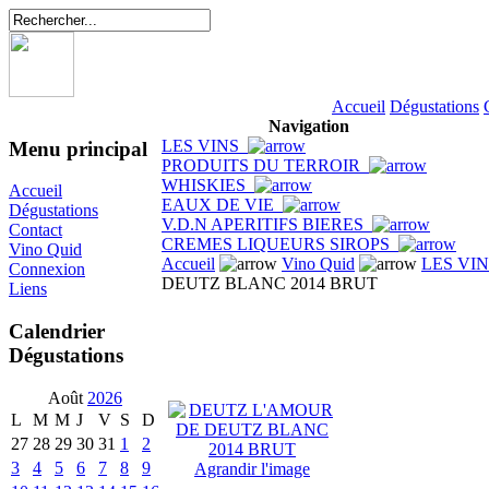
Accueil
Dégustations
Navigation
LES VINS
Menu principal
PRODUITS DU TERROIR
WHISKIES
Accueil
EAUX DE VIE
Dégustations
V.D.N APERITIFS BIERES
Contact
CREMES LIQUEURS SIROPS
Vino Quid
Accueil
Vino Quid
LES VI
Connexion
DEUTZ BLANC 2014 BRUT
Liens
Calendrier
Dégustations
Août
2026
L
M
M
J
V
S
D
27
28
29
30
31
1
2
3
4
5
6
7
8
9
Agrandir l'image