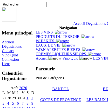
Accueil
Dégustations
Navigation
LES VINS
Menu principal
PRODUITS DU TERROIR
WHISKIES
Accueil
EAUX DE VIE
Dégustations
V.D.N APERITIFS BIERES
Contact
CREMES LIQUEURS SIROPS
Vino Quid
Accueil
Vino Quid
LES VI
Connexion
Liens
Parcourir
Calendrier
Dégustations
Plus de Catégories
Août
2026
BANDOL
BE
L
M
M
J
V
S
D
27
28
29
30
31
1
2
COTES DE PROVENCE
LES BAUX 
3
4
5
6
7
8
9