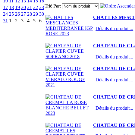
10
11
12
13
14
15
16
Trié Par:
17
18
19
20
21
22
23
24
25
26
27
28
29
30
CHAT LES MESCL
31
1
2
3
4
5
6
Détails du produit...
CHATEAU DE CL
Détails du produit...
CHATEAU DE CLA
Détails du produit...
CHATEAU DE CR
Détails du produit...
CHATEAU DE CRE