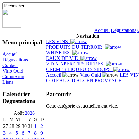
Accueil
Dégustations
Navigation
LES VINS
Menu principal
PRODUITS DU TERROIR
WHISKIES
Accueil
EAUX DE VIE
Dégustations
V.D.N APERITIFS BIERES
Contact
CREMES LIQUEURS SIROPS
Vino Quid
Accueil
Vino Quid
LES VI
Connexion
COTEAUX D'AIX EN PROVENCE
Liens
Parcourir
Calendrier
Dégustations
Cette catégorie est actuellement vide.
Août
2026
L
M
M
J
V
S
D
27
28
29
30
31
1
2
3
4
5
6
7
8
9