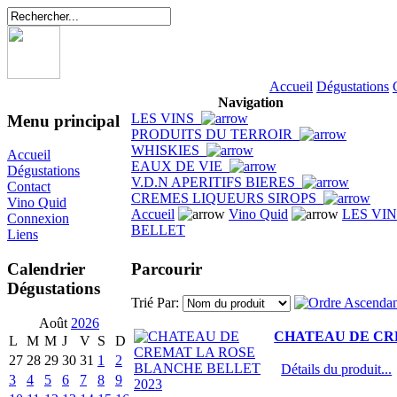
Accueil
Dégustations
Navigation
LES VINS
Menu principal
PRODUITS DU TERROIR
WHISKIES
Accueil
EAUX DE VIE
Dégustations
V.D.N APERITIFS BIERES
Contact
CREMES LIQUEURS SIROPS
Vino Quid
Accueil
Vino Quid
LES VI
Connexion
BELLET
Liens
Parcourir
Calendrier
Dégustations
Trié Par:
Août
2026
CHATEAU DE CR
L
M
M
J
V
S
D
27
28
29
30
31
1
2
Détails du produit...
3
4
5
6
7
8
9