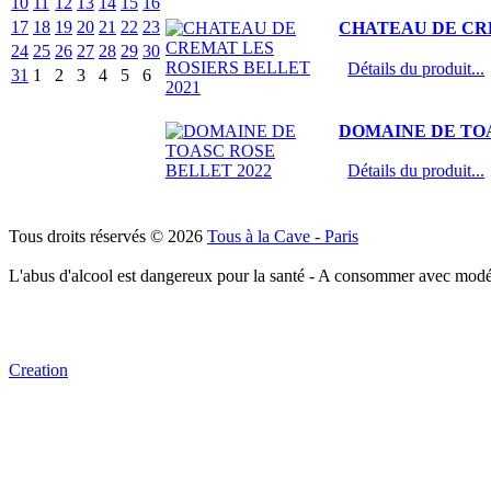
10
11
12
13
14
15
16
17
18
19
20
21
22
23
CHATEAU DE CRE
24
25
26
27
28
29
30
Détails du produit...
31
1
2
3
4
5
6
DOMAINE DE TOA
Détails du produit...
Tous droits réservés © 2026
Tous à la Cave - Paris
L'abus d'alcool est dangereux pour la santé - A consommer avec modé
Creation