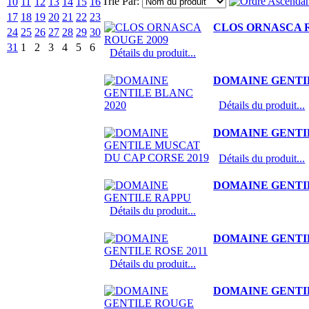
Trié Par:
10
11
12
13
14
15
16
17
18
19
20
21
22
23
CLOS ORNASCA R
24
25
26
27
28
29
30
31
1
2
3
4
5
6
Détails du produit...
DOMAINE GENTIL
Détails du produit...
DOMAINE GENTIL
Détails du produit...
DOMAINE GENTI
Détails du produit...
DOMAINE GENTIL
Détails du produit...
DOMAINE GENTIL