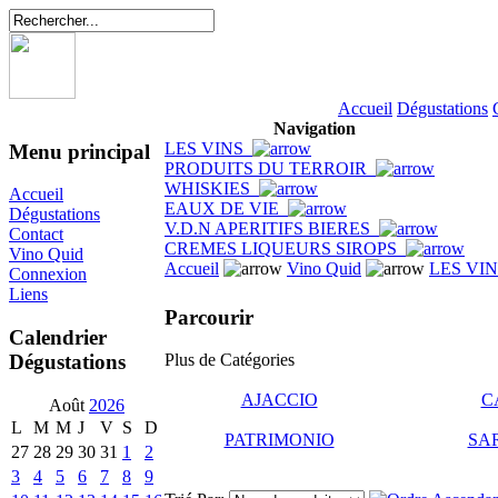
Accueil
Dégustations
Navigation
LES VINS
Menu principal
PRODUITS DU TERROIR
WHISKIES
Accueil
EAUX DE VIE
Dégustations
V.D.N APERITIFS BIERES
Contact
CREMES LIQUEURS SIROPS
Vino Quid
Accueil
Vino Quid
LES VI
Connexion
Liens
Parcourir
Calendrier
Dégustations
Plus de Catégories
AJACCIO
C
Août
2026
L
M
M
J
V
S
D
PATRIMONIO
SA
27
28
29
30
31
1
2
3
4
5
6
7
8
9