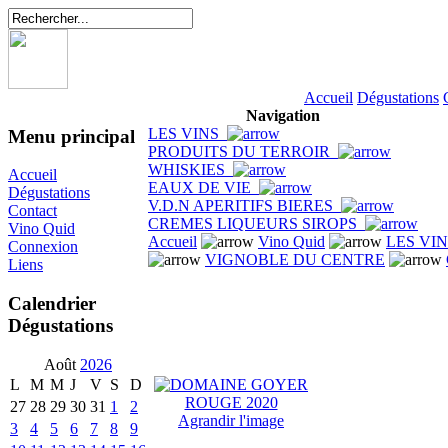
Accueil
Dégustations
Navigation
LES VINS
Menu principal
PRODUITS DU TERROIR
WHISKIES
Accueil
EAUX DE VIE
Dégustations
V.D.N APERITIFS BIERES
Contact
CREMES LIQUEURS SIROPS
Vino Quid
Accueil
Vino Quid
LES VI
Connexion
VIGNOBLE DU CENTRE
Liens
Calendrier
Dégustations
Août
2026
L
M
M
J
V
S
D
27
28
29
30
31
1
2
Agrandir l'image
3
4
5
6
7
8
9