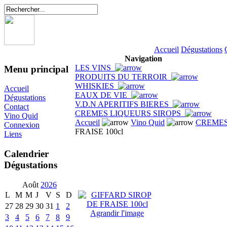
Accueil
Dégustations
Navigation
LES VINS
Menu principal
PRODUITS DU TERROIR
WHISKIES
Accueil
EAUX DE VIE
Dégustations
V.D.N APERITIFS BIERES
Contact
CREMES LIQUEURS SIROPS
Vino Quid
Accueil
Vino Quid
CREMES
Connexion
FRAISE 100cl
Liens
Calendrier
Dégustations
Août
2026
L
M
M
J
V
S
D
27
28
29
30
31
1
2
Agrandir l'image
3
4
5
6
7
8
9