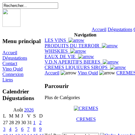
Accueil
Dégustations
Navigation
LES VINS
Menu principal
PRODUITS DU TERROIR
WHISKIES
Accueil
EAUX DE VIE
Dégustations
V.D.N APERITIFS BIERES
Contact
CREMES LIQUEURS SIROPS
Vino Quid
Accueil
Vino Quid
CREMES
Connexion
Liens
Parcourir
Calendrier
Dégustations
Plus de Catégories
Août
2026
L
M
M
J
V
S
D
CREMES
27
28
29
30
31
1
2
3
4
5
6
7
8
9