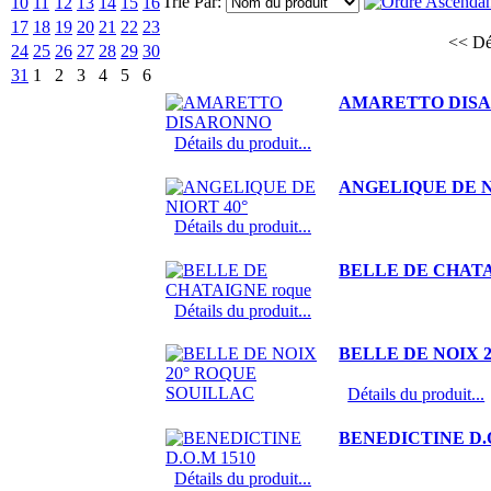
Trié Par:
10
11
12
13
14
15
16
17
18
19
20
21
22
23
<< Dé
24
25
26
27
28
29
30
31
1
2
3
4
5
6
AMARETTO DIS
Détails du produit...
ANGELIQUE DE N
Détails du produit...
BELLE DE CHATA
Détails du produit...
BELLE DE NOIX 
Détails du produit...
BENEDICTINE D.O
Détails du produit...