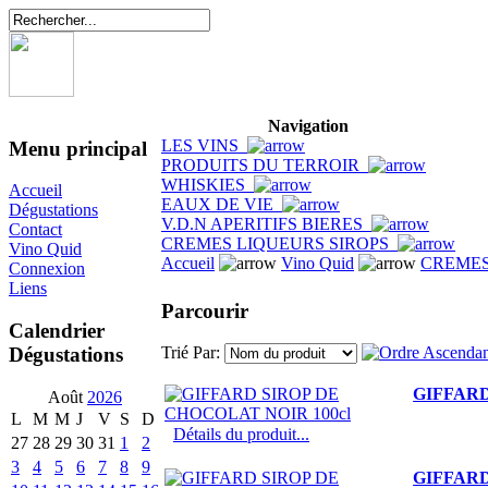
Navigation
LES VINS
Menu principal
PRODUITS DU TERROIR
WHISKIES
Accueil
EAUX DE VIE
Dégustations
V.D.N APERITIFS BIERES
Contact
CREMES LIQUEURS SIROPS
Vino Quid
Accueil
Vino Quid
CREMES
Connexion
Liens
Parcourir
Calendrier
Dégustations
Trié Par:
GIFFARD
Août
2026
L
M
M
J
V
S
D
Détails du produit...
27
28
29
30
31
1
2
3
4
5
6
7
8
9
GIFFARD