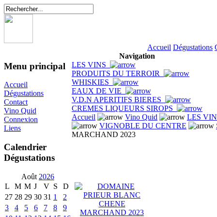
Accueil
Dégustations
Navigation
LES VINS
Menu principal
PRODUITS DU TERROIR
WHISKIES
Accueil
EAUX DE VIE
Dégustations
V.D.N APERITIFS BIERES
Contact
CREMES LIQUEURS SIROPS
Vino Quid
Accueil
Vino Quid
LES VI
Connexion
VIGNOBLE DU CENTRE
Liens
MARCHAND 2023
Calendrier
Dégustations
Août
2026
L
M
M
J
V
S
D
27
28
29
30
31
1
2
3
4
5
6
7
8
9