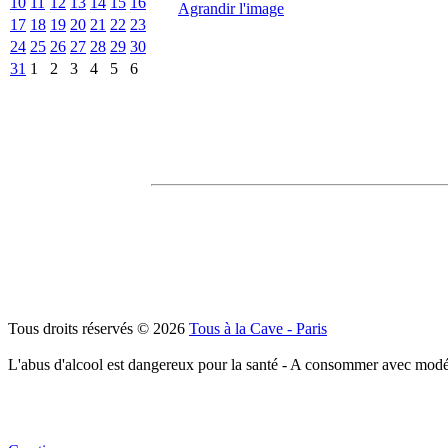
10
11
12
13
14
15
16
Agrandir l'image
17
18
19
20
21
22
23
24
25
26
27
28
29
30
31
1
2
3
4
5
6
Tous droits réservés © 2026
Tous à la Cave - Paris
L'abus d'alcool est dangereux pour la santé - A consommer avec modé