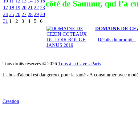
10
11
12
13
14
15
16
côté de Saumur, qui l’a cu
17
18
19
20
21
22
23
24
25
26
27
28
29
30
31
1
2
3
4
5
6
DOMAINE DE CEZ
Détails du produit...
Tous droits réservés © 2026
Tous à la Cave - Paris
L'abus d'alcool est dangereux pour la santé - A consommer avec modé
Creation