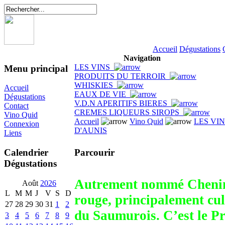
Accueil
Dégustations
Navigation
LES VINS
Menu principal
PRODUITS DU TERROIR
WHISKIES
Accueil
EAUX DE VIE
Dégustations
V.D.N APERITIFS BIERES
Contact
CREMES LIQUEURS SIROPS
Vino Quid
Accueil
Vino Quid
LES VI
Connexion
D'AUNIS
Liens
Parcourir
Calendrier
Dégustations
Autrement nommé Chenin n
Août
2026
L
M
M
J
V
S
D
rouge, principalement cul
27
28
29
30
31
1
2
du Saumurois. C’est le Pr
3
4
5
6
7
8
9