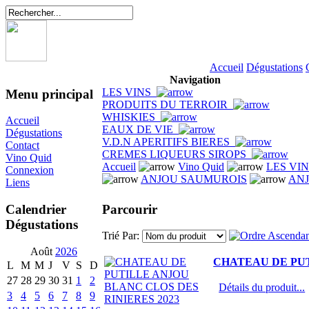
Accueil
Dégustations
Navigation
LES VINS
Menu principal
PRODUITS DU TERROIR
WHISKIES
Accueil
EAUX DE VIE
Dégustations
V.D.N APERITIFS BIERES
Contact
CREMES LIQUEURS SIROPS
Vino Quid
Accueil
Vino Quid
LES VI
Connexion
ANJOU SAUMUROIS
AN
Liens
Parcourir
Calendrier
Dégustations
Trié Par:
Août
2026
CHATEAU DE PUT
L
M
M
J
V
S
D
27
28
29
30
31
1
2
Détails du produit...
3
4
5
6
7
8
9