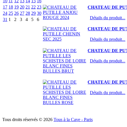
10
11
12
13
14
15
16
17
18
19
20
21
22
23
CHATEAU DE PUT
24
25
26
27
28
29
30
Détails du produit...
31
1
2
3
4
5
6
CHATEAU DE PUT
Détails du produit...
CHATEAU DE PUT
Détails du produit...
CHATEAU DE PUT
Détails du produit...
Tous droits réservés © 2026
Tous à la Cave - Paris