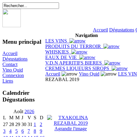
Accueil
Dégustations
Navigation
LES VINS
Menu principal
PRODUITS DU TERROIR
WHISKIES
Accueil
EAUX DE VIE
Dégustations
V.D.N APERITIFS BIERES
Contact
CREMES LIQUEURS SIROPS
Vino Quid
Accueil
Vino Quid
LES VI
Connexion
REZABAL 2019
Liens
Calendrier
Dégustations
Août
2026
L
M
M
J
V
S
D
27
28
29
30
31
1
2
Agrandir l'image
3
4
5
6
7
8
9