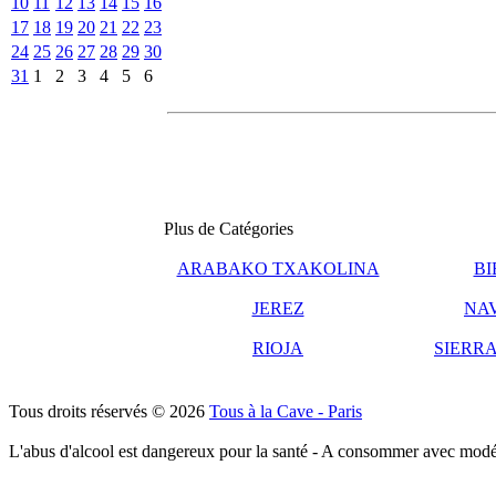
10
11
12
13
14
15
16
17
18
19
20
21
22
23
24
25
26
27
28
29
30
31
1
2
3
4
5
6
Plus de Catégories
ARABAKO TXAKOLINA
BI
JEREZ
NA
RIOJA
SIERRA
Tous droits réservés © 2026
Tous à la Cave - Paris
L'abus d'alcool est dangereux pour la santé - A consommer avec modé