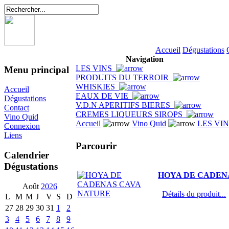
Accueil
Dégustations
Navigation
LES VINS
Menu principal
PRODUITS DU TERROIR
WHISKIES
Accueil
EAUX DE VIE
Dégustations
V.D.N APERITIFS BIERES
Contact
CREMES LIQUEURS SIROPS
Vino Quid
Accueil
Vino Quid
LES VI
Connexion
Liens
Parcourir
Calendrier
Dégustations
HOYA DE CADEN
Août
2026
Détails du produit...
L
M
M
J
V
S
D
27
28
29
30
31
1
2
3
4
5
6
7
8
9