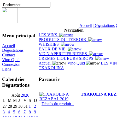
Accueil
Dégustations
Navigation
LES VINS
Menu principal
PRODUITS DU TERROIR
WHISKIES
Accueil
EAUX DE VIE
Dégustations
V.D.N APERITIFS BIERES
Contact
CREMES LIQUEURS SIROPS
Vino Quid
Accueil
Vino Quid
LES VI
Connexion
TXAKOLINA
Liens
Parcourir
Calendrier
Dégustations
TXAKOLINA REZA
Août
2026
L
M
M
J
V
S
D
Détails du produit...
27
28
29
30
31
1
2
3
4
5
6
7
8
9