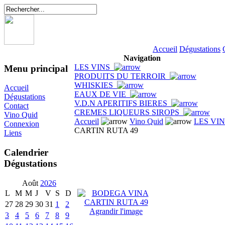
Accueil
Dégustations
Navigation
LES VINS
Menu principal
PRODUITS DU TERROIR
WHISKIES
Accueil
EAUX DE VIE
Dégustations
V.D.N APERITIFS BIERES
Contact
CREMES LIQUEURS SIROPS
Vino Quid
Accueil
Vino Quid
LES VI
Connexion
CARTIN RUTA 49
Liens
Calendrier
Dégustations
Août
2026
L
M
M
J
V
S
D
27
28
29
30
31
1
2
Agrandir l'image
3
4
5
6
7
8
9