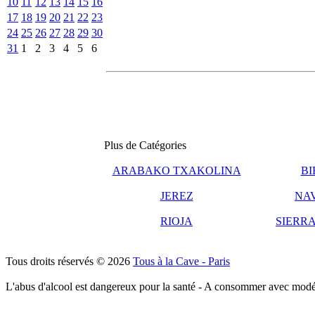
10
11
12
13
14
15
16
17
18
19
20
21
22
23
24
25
26
27
28
29
30
31
1
2
3
4
5
6
Plus de Catégories
ARABAKO TXAKOLINA
BI
JEREZ
NA
RIOJA
SIERRA
Tous droits réservés © 2026
Tous à la Cave - Paris
L'abus d'alcool est dangereux pour la santé - A consommer avec modé