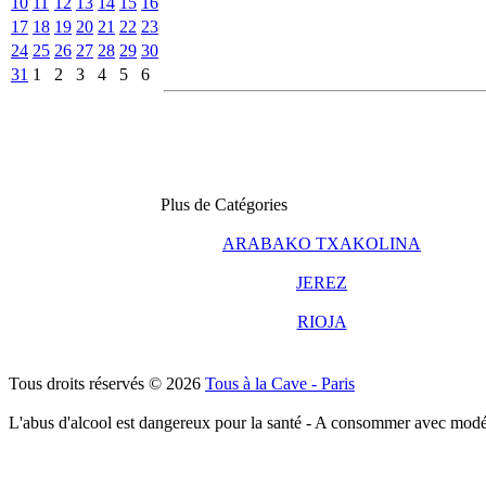
10
11
12
13
14
15
16
17
18
19
20
21
22
23
24
25
26
27
28
29
30
31
1
2
3
4
5
6
Plus de Catégories
ARABAKO TXAKOLINA
JEREZ
RIOJA
Tous droits réservés © 2026
Tous à la Cave - Paris
L'abus d'alcool est dangereux pour la santé - A consommer avec modé