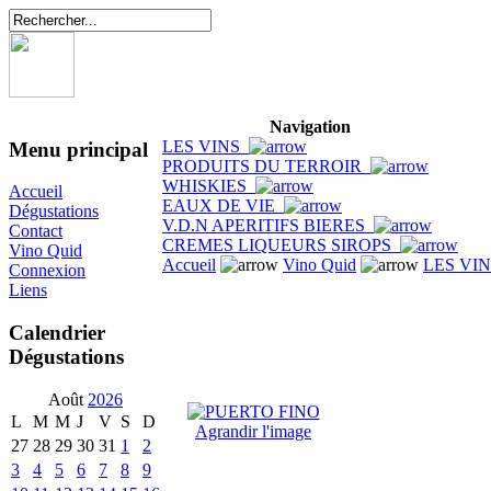
Navigation
LES VINS
Menu principal
PRODUITS DU TERROIR
WHISKIES
Accueil
EAUX DE VIE
Dégustations
V.D.N APERITIFS BIERES
Contact
CREMES LIQUEURS SIROPS
Vino Quid
Accueil
Vino Quid
LES VI
Connexion
Liens
Calendrier
Dégustations
Août
2026
L
M
M
J
V
S
D
Agrandir l'image
27
28
29
30
31
1
2
3
4
5
6
7
8
9