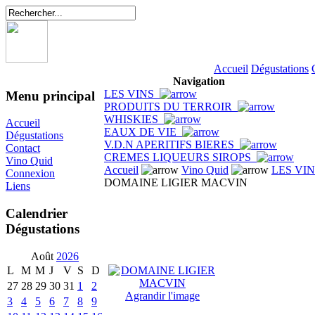
Accueil
Dégustations
Navigation
LES VINS
Menu principal
PRODUITS DU TERROIR
WHISKIES
Accueil
EAUX DE VIE
Dégustations
V.D.N APERITIFS BIERES
Contact
CREMES LIQUEURS SIROPS
Vino Quid
Accueil
Vino Quid
LES VI
Connexion
DOMAINE LIGIER MACVIN
Liens
Calendrier
Dégustations
Août
2026
L
M
M
J
V
S
D
27
28
29
30
31
1
2
Agrandir l'image
3
4
5
6
7
8
9