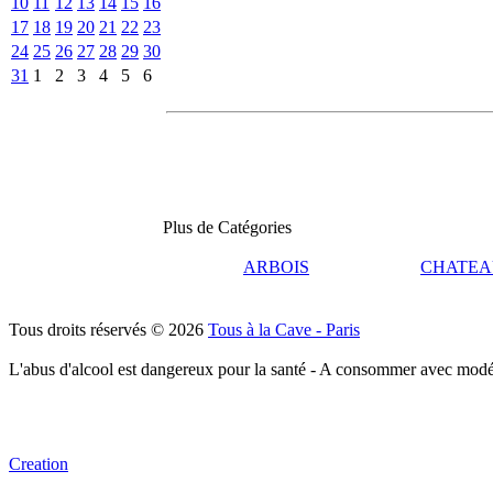
10
11
12
13
14
15
16
17
18
19
20
21
22
23
24
25
26
27
28
29
30
31
1
2
3
4
5
6
Plus de Catégories
ARBOIS
CHATEA
Tous droits réservés © 2026
Tous à la Cave - Paris
L'abus d'alcool est dangereux pour la santé - A consommer avec modé
Creation