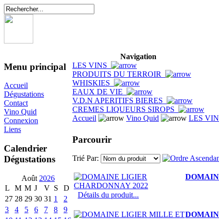
Navigation
LES VINS
Menu principal
PRODUITS DU TERROIR
WHISKIES
Accueil
EAUX DE VIE
Dégustations
V.D.N APERITIFS BIERES
Contact
CREMES LIQUEURS SIROPS
Vino Quid
Accueil
Vino Quid
LES VI
Connexion
Liens
Parcourir
Calendrier
Dégustations
Trié Par:
DOMAIN
Août
2026
L
M
M
J
V
S
D
Détails du produit...
27
28
29
30
31
1
2
3
4
5
6
7
8
9
DOMAINE