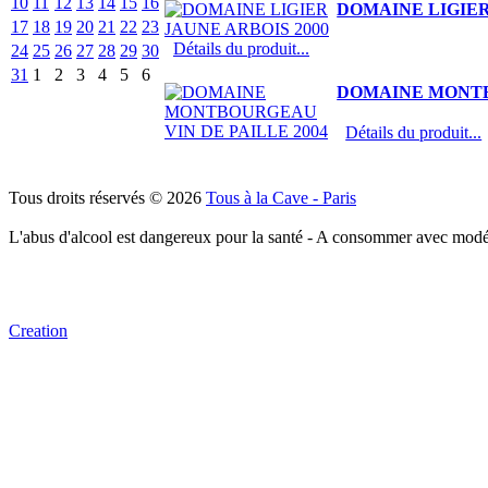
10
11
12
13
14
15
16
DOMAINE LIGIER
17
18
19
20
21
22
23
Détails du produit...
24
25
26
27
28
29
30
31
1
2
3
4
5
6
DOMAINE MONTB
Détails du produit...
Tous droits réservés © 2026
Tous à la Cave - Paris
L'abus d'alcool est dangereux pour la santé - A consommer avec modé
Creation