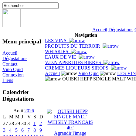
Accueil
Dégustations
Navigation
LES VINS
Menu principal
PRODUITS DU TERROIR
WHISKIES
Accueil
EAUX DE VIE
Dégustations
V.D.N APERITIFS BIERES
Contact
CREMES LIQUEURS SIROPS
Vino Quid
Accueil
Vino Quid
LES VI
Connexion
OUISKI HEPP SINGLE MALT WHI
Liens
Calendrier
Dégustations
Août
2026
L
M
M
J
V
S
D
27
28
29
30
31
1
2
3
4
5
6
7
8
9
Agrandir l'image