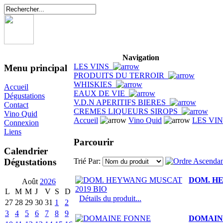
Navigation
LES VINS
Menu principal
PRODUITS DU TERROIR
WHISKIES
Accueil
EAUX DE VIE
Dégustations
V.D.N APERITIFS BIERES
Contact
CREMES LIQUEURS SIROPS
Vino Quid
Accueil
Vino Quid
LES VI
Connexion
Liens
Parcourir
Calendrier
Dégustations
Trié Par:
DOM. HE
Août
2026
L
M
M
J
V
S
D
Détails du produit...
27
28
29
30
31
1
2
3
4
5
6
7
8
9
DOMAIN