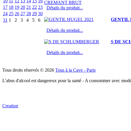
10
11
12
13
14
15
16
17
18
19
20
21
22
23
Détails du produit...
24
25
26
27
28
29
30
GENTIL 
31
1
2
3
4
5
6
Détails du produit...
S DE S
Détails du produit...
Tous droits réservés © 2026
Tous à la Cave - Paris
L'abus d'alcool est dangereux pour la santé - A consommer avec modé
Creation