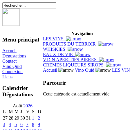
Navigation
LES VINS
Menu principal
PRODUITS DU TERROIR
WHISKIES
Accueil
EAUX DE VIE
Dégustations
V.D.N APERITIFS BIERES
Contact
CREMES LIQUEURS SIROPS
Vino Quid
Accueil
Vino Quid
LES VI
Connexion
Liens
Parcourir
Calendrier
Dégustations
Cette catégorie est actuellement vide.
Août
2026
L
M
M
J
V
S
D
27
28
29
30
31
1
2
3
4
5
6
7
8
9