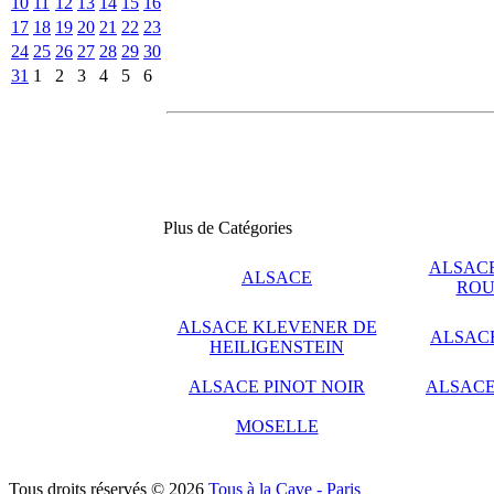
10
11
12
13
14
15
16
17
18
19
20
21
22
23
24
25
26
27
28
29
30
31
1
2
3
4
5
6
Plus de Catégories
ALSACE
ALSACE
ROU
ALSACE KLEVENER DE
ALSAC
HEILIGENSTEIN
ALSACE PINOT NOIR
ALSACE
MOSELLE
Tous droits réservés © 2026
Tous à la Cave - Paris