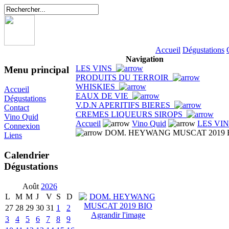
Accueil
Dégustations
Navigation
LES VINS
Menu principal
PRODUITS DU TERROIR
WHISKIES
Accueil
EAUX DE VIE
Dégustations
V.D.N APERITIFS BIERES
Contact
CREMES LIQUEURS SIROPS
Vino Quid
Accueil
Vino Quid
LES VI
Connexion
DOM. HEYWANG MUSCAT 2019 
Liens
Calendrier
Dégustations
Août
2026
L
M
M
J
V
S
D
27
28
29
30
31
1
2
Agrandir l'image
3
4
5
6
7
8
9