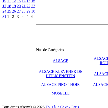
10
11
12
13
14
15
16
17
18
19
20
21
22
23
24
25
26
27
28
29
30
31
1
2
3
4
5
6
Plus de Catégories
ALSACE
ALSACE
ROU
ALSACE KLEVENER DE
ALSAC
HEILIGENSTEIN
ALSACE PINOT NOIR
ALSACE
MOSELLE
Tous droits réservés © 2026
Tous à la Cave - Paris