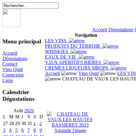
Accueil
Dégustations
Navigation
LES VINS
Menu principal
PRODUITS DU TERROIR
WHISKIES
Accueil
EAUX DE VIE
Dégustations
V.D.N APERITIFS BIERES
Contact
CREMES LIQUEURS SIROPS
Vino Quid
Accueil
Vino Quid
LES VI
Connexion
CHATEAU DE VAUX LES HAUTES
Liens
Calendrier
Dégustations
Août
2026
L
M
M
J
V
S
D
27
28
29
30
31
1
2
3
4
5
6
7
8
9
Agrandir l'image