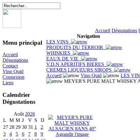
Accueil
Dégustations
Navigation
LES VINS
Menu principal
PRODUITS DU TERROIR
WHISKIES
Accueil
EAUX DE VIE
Dégustations
V.D.N APERITIFS BIERES
Contact
CREMES LIQUEURS SIROPS
Vino Quid
Accueil
Vino Quid
LES VI
Connexion
MEYER'S PURE MALT WHISKY A
Liens
Calendrier
Dégustations
Août
2026
L
M
M
J
V
S
D
27
28
29
30
31
1
2
3
4
5
6
7
8
9
Agrandir l'image