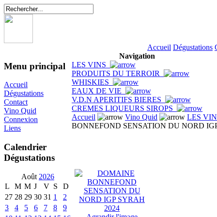
Accueil
Dégustations
Navigation
LES VINS
Menu principal
PRODUITS DU TERROIR
WHISKIES
Accueil
EAUX DE VIE
Dégustations
V.D.N APERITIFS BIERES
Contact
CREMES LIQUEURS SIROPS
Vino Quid
Accueil
Vino Quid
LES VI
Connexion
BONNEFOND SENSATION DU NORD IGP
Liens
Calendrier
Dégustations
Août
2026
L
M
M
J
V
S
D
27
28
29
30
31
1
2
3
4
5
6
7
8
9
Agrandir l'image